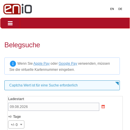
Toggle
navigation
Belegsuche
Wenn Sie
Apple Pay
oder
Google Pay
verwenden, müssen
Sie die virtuelle Kartennummer eingeben.
Captcha Wert ist für eine Suche erforderlich
Ladestart
+/- Tage
+/- 0